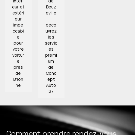
intéri
de
eur et
Beuz
extéri
eville
eur
:
impe
déco
ccabl
uvrez
e
les
pour
servic
votre
es
voitur
premi
e
um
près
de
de
Conc
Brion
ept
ne
Auto
27
Comment prendre rendez-vous