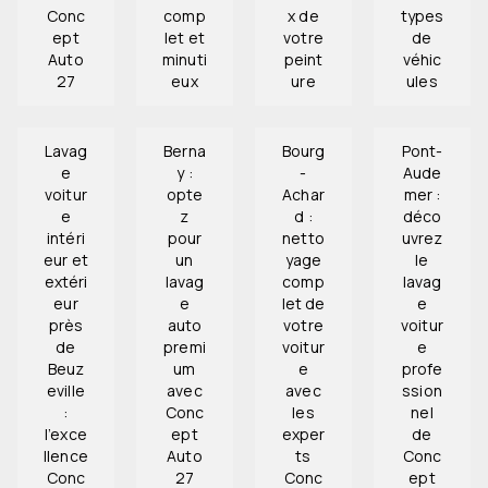
Conc
comp
x de
types
ept
let et
votre
de
Auto
minuti
peint
véhic
27
eux
ure
ules
Lavag
Berna
Bourg
Pont-
e
y :
-
Aude
voitur
opte
Achar
mer :
e
z
d :
déco
intéri
pour
netto
uvrez
eur et
un
yage
le
extéri
lavag
comp
lavag
eur
e
let de
e
près
auto
votre
voitur
de
premi
voitur
e
Beuz
um
e
profe
eville
avec
avec
ssion
:
Conc
les
nel
l’exce
ept
exper
de
llence
Auto
ts
Conc
Conc
27
Conc
ept