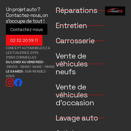
Réparations
Un projet auto ?
Contactez-nous, on
s’occupe de tout !
Entretien
Contactez-nous
Carrosserie
02 32 20 59 11
CONCEPT AUTOMOBILES Z.A.
LES TUILERIES, D139
Vente de
27260 CORMEILLES
véhicules
DU LUNDI AU VENDREDI :
08H30 – 12H00 / 14H00 – 18H00
neufs
LE SAMEDI :
SUR RENDEZ-
VOUS
Vente de
véhicules
d’occasion
Lavage auto