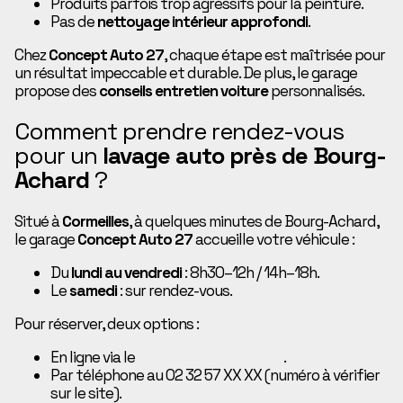
Produits parfois trop agressifs pour la peinture.
Pas de
nettoyage intérieur approfondi
.
Chez
Concept Auto 27
, chaque étape est maîtrisée pour
un résultat impeccable et durable. De plus, le garage
propose des
conseils entretien voiture
personnalisés.
Comment prendre rendez-vous
pour un
lavage auto près de Bourg-
Achard
?
Situé à
Cormeilles
, à quelques minutes de Bourg-Achard,
le garage
Concept Auto 27
accueille votre véhicule :
Du
lundi au vendredi
: 8h30–12h / 14h–18h.
Le
samedi
: sur rendez-vous.
Pour réserver, deux options :
En ligne via le
formulaire de contact
.
Par téléphone au 02 32 57 XX XX (numéro à vérifier
sur le site).