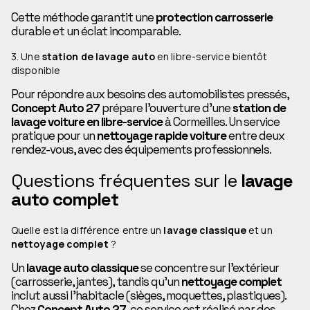
Cette méthode garantit une
protection carrosserie
durable et un éclat incomparable.
3. Une
station de lavage auto
en libre-service bientôt
disponible
Pour répondre aux besoins des automobilistes pressés,
Concept Auto 27
prépare l’ouverture d’une
station de
lavage voiture en libre-service
à Cormeilles. Un service
pratique pour un
nettoyage rapide voiture
entre deux
rendez-vous, avec des équipements professionnels.
Questions fréquentes sur le
lavage
auto complet
Quelle est la différence entre un
lavage classique
et un
nettoyage complet
?
Un
lavage auto classique
se concentre sur l’extérieur
(carrosserie, jantes), tandis qu’un
nettoyage complet
inclut aussi l’habitacle (sièges, moquettes, plastiques).
Chez
Concept Auto 27
, ce service est réalisé par des