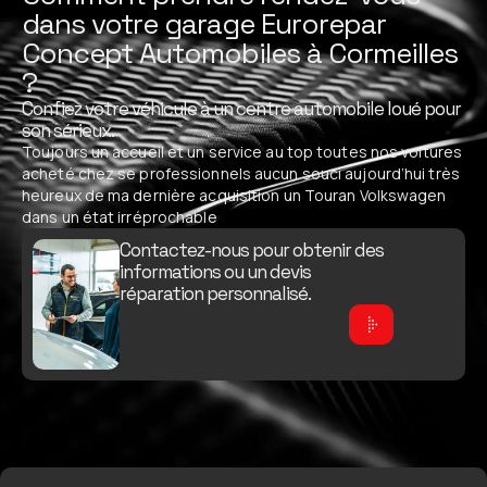
dans votre garage Eurorepar
Concept Automobiles à Cormeilles
?
Confiez votre véhicule à un centre automobile loué pour
son sérieux.
Toujours un accueil et un service au top toutes nos voitures
acheté chez se professionnels aucun souci aujourd’hui très
heureux de ma dernière acquisition un Touran Volkswagen
dans un état irréprochable
Contactez-nous pour obtenir des
informations ou un devis
réparation personnalisé.