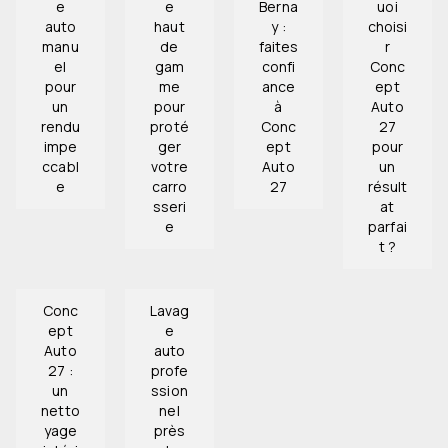
e
e
Berna
uoi
auto
haut
y :
choisi
manu
de
faites
r
el
gam
confi
Conc
pour
me
ance
ept
un
pour
à
Auto
rendu
proté
Conc
27
impe
ger
ept
pour
ccabl
votre
Auto
un
e
carro
27
résult
sseri
at
e
parfai
t ?
Conc
Lavag
ept
e
Auto
auto
27 :
profe
un
ssion
netto
nel
yage
près