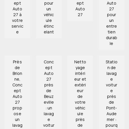
ept
pour
ept
Auto
Auto
un
Auto
27
27 à
véhic
27
pour
votre
ule
un
servic
étinc
entre
e
elant
tien
durab
le
Près
Conc
Netto
Statio
de
ept
yage
n de
Brion
Auto
intéri
lavag
ne,
27
eur et
e
Conc
près
extéri
voitur
ept
de
eur
e
Auto
Beuz
de
près
27
eville
votre
de
prop
: un
véhic
Pont-
ose
lavag
ule
Aude
un
e
près
mer :
lavag
voitur
de
pourq