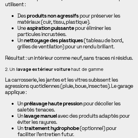
utilisent :
Des
produits non agressifs
pour préserver les
matériaux (cuir, tissu, plastique).
Une
aspiration puissante
pour éliminer les
particules incrustées.
Un
nettoyage des plastiques
(tableau de bord,
grilles de ventilation) pour un rendu brillant.
Résultat : un intérieur comme neuf, sans traces ni résidus.
2. Un
lavage extérieur voiture
haut de gamme
La carrosserie, les jantes et les vitres subissent les
agressions quotidiennes (pluie, boue, insectes). Le garage
applique :
Un
prélavage haute pression
pour décoller les
saletés tenaces.
Un
lavage manuel
avec des produits adaptés pour
éviter les rayures.
Un
traitement hydrophobe
(optionnel) pour
faciliter l’entretien futur.