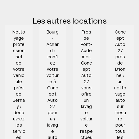
Les autres locations
Netto
Bourg
Près
Conc
yage
-
de
ept
profe
Achar
Pont-
Auto
ssion
d :
Aude
27
nel
confi
mer,
près
de
ez
Conc
de
votre
votre
ept
Brion
véhic
voitur
Auto
ne :
ule
e à
27
un
près
Conc
vous
netto
de
ept
offre
yage
Berna
Auto
un
auto
y :
27
lavag
sur
déco
pour
e
mesu
uvrez
un
voitur
re
les
lavag
e
pour
servic
e
respe
tous
es
auto
ctueu
les