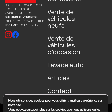
CONCEPT AUTOMOBILES Z.A.
LES TUILERIES, D139
Vente de
27260 CORMEILLES
véhicules
DU LUNDI AU VENDREDI :
08H30 – 12H00 / 14H00 – 18H00
neufs
LE SAMEDI :
SUR RENDEZ-
VOUS
Vente de
véhicules
d’occasion
Lavage auto
Articles
Contact
Nous utilisons des cookies pour vous offrir la meilleure expérience sur
notre site.
Vous pouvez en savoir plus sur les cookies que nous utilisons ou les
© 2026 Tous droits réservés Concept Auto