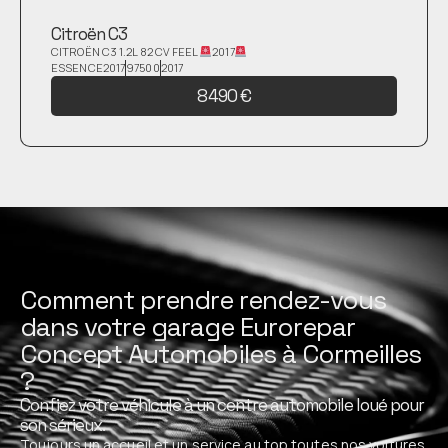
Citroën C3
CITROËN C3 1.2L 82 CV FEEL
2017
ESSENCE2017
97500
2017
8 490 €
Comment prendre rendez-vous
dans votre garage Eurorepar
Concept Automobiles à Cormeilles
?
Confiez votre véhicule à un centre automobile loué pour
son sérieux.
Toujours un accueil et un service au top toutes nos voitures