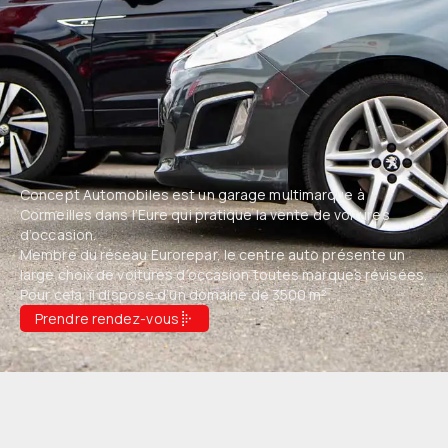
Concept Automobiles est un garage multimarque à
Cormeilles dans l’Eure qui pratique la vente de voitures
d’occasion.
Membre du réseau Eurorepar, le centre auto présente un
large choix de voitures d’occasion toutes marques révisées.
Pour cela, il dispose d’un domaine de 3500 m².
Prendre rendez-vous