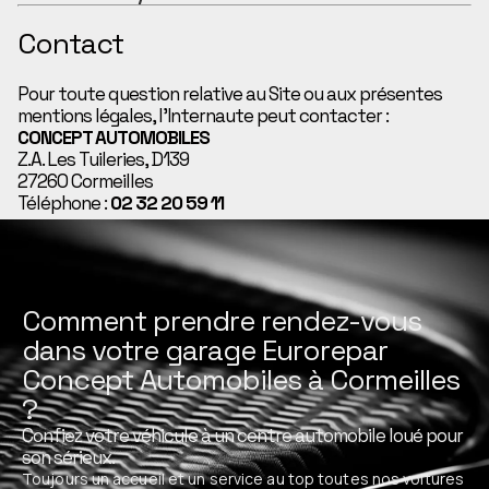
Contact
Pour toute question relative au Site ou aux présentes
mentions légales, l’Internaute peut contacter :
CONCEPT AUTOMOBILES
Z.A. Les Tuileries, D139
27260 Cormeilles
Téléphone :
02 32 20 59 11
Comment prendre rendez-vous
dans votre garage Eurorepar
Concept Automobiles à Cormeilles
?
Confiez votre véhicule à un centre automobile loué pour
son sérieux.
Toujours un accueil et un service au top toutes nos voitures