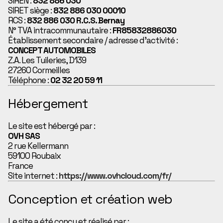
SIREN :
832 886 030
SIRET siège :
832 886 030 00010
RCS :
832 886 030 R.C.S. Bernay
N° TVA intracommunautaire :
FR85832886030
Établissement secondaire / adresse d’activité :
CONCEPT AUTOMOBILES
Z.A. Les Tuileries, D139
27260 Cormeilles
Téléphone :
02 32 20 59 11
Hébergement
Le site est hébergé par :
OVH SAS
2 rue Kellermann
59100 Roubaix
France
Site internet :
https://www.ovhcloud.com/fr/
Conception et création web
Le site a été conçu et réalisé par :