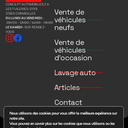
CONCEPT AUTOMOBILES Z.A.
LES TUILERIES, D139
Vente de
27260 CORMEILLES
véhicules
DU LUNDI AU VENDREDI :
08H30 – 12H00 / 14H00 – 18H00
neufs
LE SAMEDI :
SUR RENDEZ-
VOUS
Vente de
véhicules
d’occasion
Lavage auto
Articles
Contact
Nous utilisons des cookies pour vous offrir la meilleure expérience sur
notre site.
Vous pouvez en savoir plus sur les cookies que nous utilisons ou les
© 2026 Tous droits réservés Concept Auto