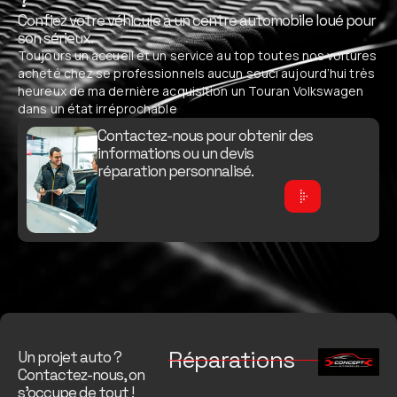
Confiez votre véhicule à un centre automobile loué pour
son sérieux.
Toujours un accueil et un service au top toutes nos voitures
acheté chez se professionnels aucun souci aujourd’hui très
heureux de ma dernière acquisition un Touran Volkswagen
dans un état irréprochable
Contactez-nous pour obtenir des
informations ou un devis
réparation personnalisé.
Réparations
Un projet auto ?
Contactez-nous, on
s’occupe de tout !