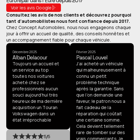
Eurorepar dans l’Eure depuis 2017
Voir les avis Google
Consultez les avis de nos clients et découvrez pourquoi
tant d’automobilistes nous font confiance depuis 2017.
Chez Concept Automobiles, nous nous engageons chaque
jour à offrir un accueil de qualité, des conseils honnêtes et
un accompagnement fiable pour chaque véhicule.
Décembre 2025
Février 2025
Alban Delacour
Pascal Louvel
Toujours un accueil et
J’ai acheté un véhicule
un service au top
qui malheureusement à
toutes nos voitures
connu un petit
acheté chez se
problème technique
professionnels aucun
après la garantie. Sans
souci aujourd’hui très
que l’on demande une
heureux de ma dernière
faveur, le patron nous a
acquisition un Touran
fait cadeau de la
Volkswagen dans un
réparation qui coûtait
état irréprochable
une certaine somme.
Cela devient tellement
rare de tomber sur des
5/5
vrais commerçants. Je