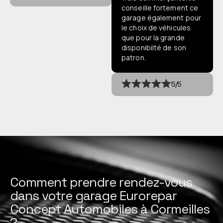
conseille fortement ce
garage également pour
le choix de véhicules
que pour la grande
disponibilté de son
patron.
5/5
Comment prendre rendez-vous
dans votre garage Eurorepar
Concept Automobiles à Cormeilles
?