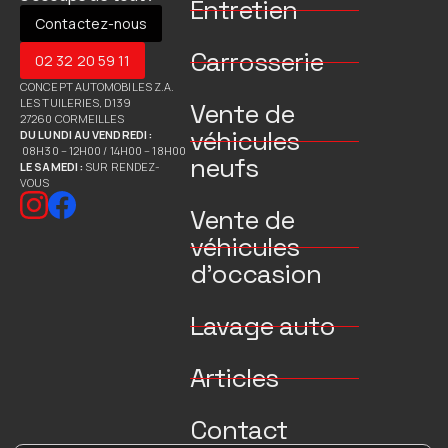
Entretien
Contactez-nous
Carrosserie
02 32 20 59 11
CONCEPT AUTOMOBILES Z.A.
LES TUILERIES, D139
Vente de
27260 CORMEILLES
véhicules
DU LUNDI AU VENDREDI :
08H30 – 12H00 / 14H00 – 18H00
neufs
LE SAMEDI :
SUR RENDEZ-
VOUS
Vente de
véhicules
d’occasion
Lavage auto
Articles
Contact