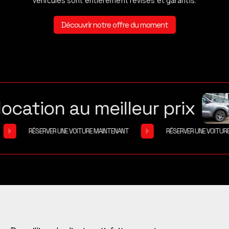
véhicules sont entièrement révisés et garantis.
Découvrir notre offre du moment
ation au meilleur prix
 MAINTENANT
RÉSERVER UNE VOITURE MAINTENANT
RÉSER