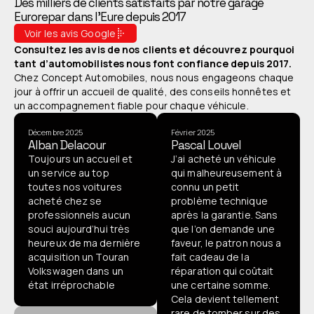
Des milliers de clients satisfaits par notre garage
Eurorepar dans l’Eure depuis 2017
Voir les avis Google
Consultez les avis de nos clients et découvrez pourquoi
tant d’automobilistes nous font confiance depuis 2017.
Chez Concept Automobiles, nous nous engageons chaque
jour à offrir un accueil de qualité, des conseils honnêtes et
un accompagnement fiable pour chaque véhicule.
Décembre 2025
Février 2025
Alban Delacour
Pascal Louvel
Toujours un accueil et
J’ai acheté un véhicule
un service au top
qui malheureusement à
toutes nos voitures
connu un petit
acheté chez se
problème technique
professionnels aucun
après la garantie. Sans
souci aujourd’hui très
que l’on demande une
heureux de ma dernière
faveur, le patron nous a
acquisition un Touran
fait cadeau de la
Volkswagen dans un
réparation qui coûtait
état irréprochable
une certaine somme.
Cela devient tellement
rare de tomber sur des