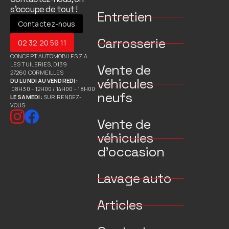
s’occupe de tout !
Entretien
Contactez-nous
Carrosserie
02 32 20 59 11
CONCEPT AUTOMOBILES Z.A.
LES TUILERIES, D139
Vente de
27260 CORMEILLES
véhicules
DU LUNDI AU VENDREDI :
08H30 – 12H00 / 14H00 – 18H00
neufs
LE SAMEDI :
SUR RENDEZ-
VOUS
Vente de
véhicules
d’occasion
Lavage auto
Articles