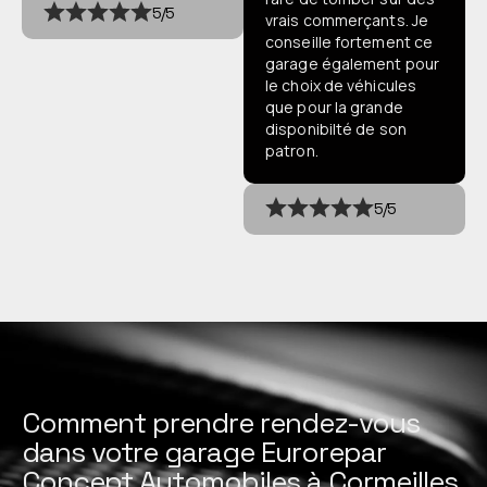
5/5
vrais commerçants. Je
conseille fortement ce
garage également pour
le choix de véhicules
que pour la grande
disponibilté de son
patron.
5/5
Comment prendre rendez-vous
dans votre garage Eurorepar
Concept Automobiles à Cormeilles