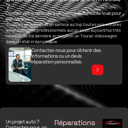
?
Confiez votre véhicule à un centre automobile loué pour
son sérieux.
Toujours un accueil et un service au top toutes nos voitures
acheté chez se professionnels aucun souci aujourd’hui très
heureux de ma dernière acquisition un Touran Volkswagen
dans un état irréprochable
Contactez-nous pour obtenir des
informations ou un devis
réparation personnalisé.
Réparations
Un projet auto ?
Contactez-nous, on