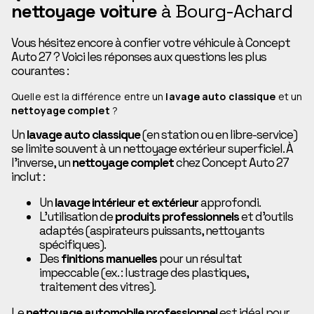
nettoyage voiture
à Bourg-Achard
Vous hésitez encore à confier votre véhicule à Concept
Auto 27 ? Voici les réponses aux questions les plus
courantes :
Quelle est la différence entre un
lavage auto classique
et un
nettoyage complet
?
Un
lavage auto classique
(en station ou en libre-service)
se limite souvent à un nettoyage extérieur superficiel. À
l’inverse, un
nettoyage complet
chez Concept Auto 27
inclut :
Un
lavage intérieur et extérieur
approfondi.
L’utilisation de
produits professionnels
et d’outils
adaptés (aspirateurs puissants, nettoyants
spécifiques).
Des
finitions manuelles
pour un résultat
impeccable (ex. : lustrage des plastiques,
traitement des vitres).
Le
nettoyage automobile professionnel
est idéal pour