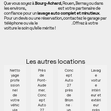
Que vous soyez à
Bourg-Achard
, Rouen, Bernay ou dans
les environs,
Concept Auto 27
est votre partenaire de
confiance pour un
lavage auto complet et minutieux
.
Pour un devis ou une réservation, contactez le garage par
téléphone ou via le
formulaire en ligne
. Offrez à votre
voiture le soin qu’elle mérite !
PRÉCÉDENT
SUIVANT
Les autres locations
Netto
Près
Conc
Lavag
yage
de
ept
e
profe
Pont-
Auto
voitur
ssion
Aude
27
e
nel
mer,
près
intéri
de
Conc
de
eur et
votre
ept
Brion
extéri
véhic
Auto
ne :
eur
ule
27
un
près