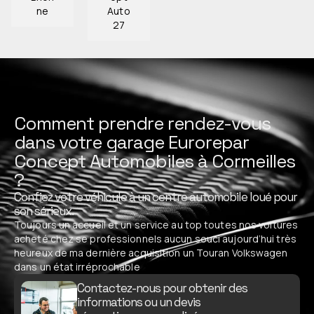
ne
Auto
27
Comment prendre rendez-vous
dans votre garage Eurorepar
Concept Automobiles à Cormeilles
?
Confiez votre véhicule à un centre automobile loué pour
son sérieux.
Toujours un accueil et un service au top toutes nos voitures
acheté chez se professionnels aucun souci aujourd’hui très
heureux de ma dernière acquisition un Touran Volkswagen
dans un état irréprochable
Contactez-nous pour obtenir des
informations ou un devis