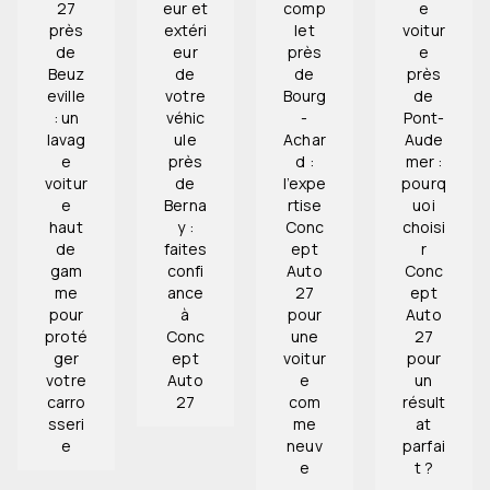
27
eur et
comp
e
près
extéri
let
voitur
de
eur
près
e
Beuz
de
de
près
eville
votre
Bourg
de
: un
véhic
-
Pont-
lavag
ule
Achar
Aude
e
près
d :
mer :
voitur
de
l’expe
pourq
e
Berna
rtise
uoi
haut
y :
Conc
choisi
de
faites
ept
r
gam
confi
Auto
Conc
me
ance
27
ept
pour
à
pour
Auto
proté
Conc
une
27
ger
ept
voitur
pour
votre
Auto
e
un
carro
27
com
résult
sseri
me
at
e
neuv
parfai
e
t ?