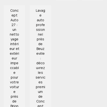
Conc
Lavag
ept
e
Auto
auto
27 :
profe
un
ssion
netto
nel
yage
près
intéri
de
eur et
Beuz
extéri
eville
eur
:
impe
déco
ccabl
uvrez
e
les
pour
servic
votre
es
voitur
premi
e
um
près
de
de
Conc
Brion
ept