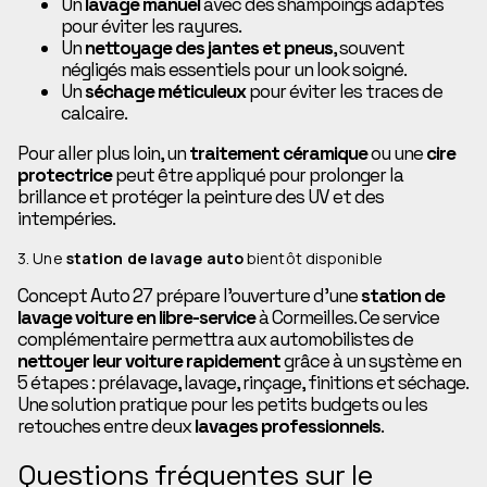
Un
lavage manuel
avec des shampoings adaptés
pour éviter les rayures.
Un
nettoyage des jantes et pneus
, souvent
négligés mais essentiels pour un look soigné.
Un
séchage méticuleux
pour éviter les traces de
calcaire.
Pour aller plus loin, un
traitement céramique
ou une
cire
protectrice
peut être appliqué pour prolonger la
brillance et protéger la peinture des UV et des
intempéries.
3. Une
station de lavage auto
bientôt disponible
Concept Auto 27 prépare l’ouverture d’une
station de
lavage voiture en libre-service
à Cormeilles. Ce service
complémentaire permettra aux automobilistes de
nettoyer leur voiture rapidement
grâce à un système en
5 étapes : prélavage, lavage, rinçage, finitions et séchage.
Une solution pratique pour les petits budgets ou les
retouches entre deux
lavages professionnels
.
Questions fréquentes sur le