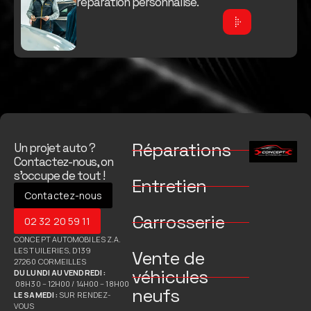
réparation personnalisé.
Réparations
Un projet auto ?
Contactez-nous, on
s’occupe de tout !
Entretien
Contactez-nous
Carrosserie
02 32 20 59 11
CONCEPT AUTOMOBILES Z.A.
LES TUILERIES, D139
Vente de
27260 CORMEILLES
véhicules
DU LUNDI AU VENDREDI :
08H30 – 12H00 / 14H00 – 18H00
neufs
LE SAMEDI :
SUR RENDEZ-
VOUS