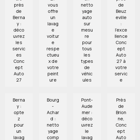
près
vous
netto
de
de
offre
yage
Beuz
Berna
un
auto
eville
y :
lavag
sur
:
déco
e
mesu
l’exce
uvrez
voitur
re
llence
les
e
pour
Conc
servic
respe
tous
ept
es
ctueu
les
Auto
Conc
x de
types
27 à
ept
votre
de
votre
Auto
peint
véhic
servic
27
ure
ules
e
Berna
Bourg
Pont-
Près
y :
-
Aude
de
opte
Achar
mer :
Brion
z
d :
déco
ne,
pour
netto
uvrez
Conc
un
yage
le
ept
lavag
comp
lavag
Auto