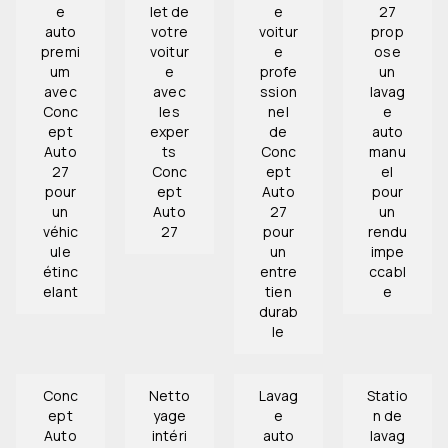
e
let de
e
27
auto
votre
voitur
prop
premi
voitur
e
ose
um
e
profe
un
avec
avec
ssion
lavag
Conc
les
nel
e
ept
exper
de
auto
Auto
ts
Conc
manu
27
Conc
ept
el
pour
ept
Auto
pour
un
Auto
27
un
véhic
27
pour
rendu
ule
un
impe
étinc
entre
ccabl
elant
tien
e
durab
le
Conc
Netto
Lavag
Statio
ept
yage
e
n de
Auto
intéri
auto
lavag