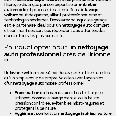
l’Eure, se distingue par son expertise en
entretien
automobile
et propose des prestations de
lavage
voiture
haut de gamme, alliant professionnalisme et
technologies modernes. Découvrez pourquoi ce garage
est le partenaire idéal pour un
nettoyage auto complet
,
et comment ses services répondent aux attentes des
conducteurs les plus exigeants.
Pourquoi opter pour un
nettoyage
auto professionnel
près de Brionne
?
Un
lavage voiture
réalisé par des experts offre bien plus
qu’un simple coup de propre. Voici les avantages clés
d’un
nettoyage automobile
professionnel :
Préservation de la carrosserie
: Les techniques
utilisées, comme le lavage manuel ou la haute
pression contrôlée, évitent les micro-rayures et
protègent la peinture.
Hygiène et confort
: Un
nettoyage intérieur voiture