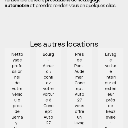
automobile
et prendre rendez-vous en quelques clics.
PRÉCÉDENT
SUIVANT
Les autres locations
Netto
Bourg
Près
Lavag
yage
-
de
e
profe
Achar
Pont-
voitur
ssion
d :
Aude
e
nel
confi
mer,
intéri
de
ez
Conc
eur et
votre
votre
ept
extéri
véhic
voitur
Auto
eur
ule
e à
27
près
près
Conc
vous
de
de
ept
offre
Beuz
Berna
Auto
un
eville
y :
27
lavag
: