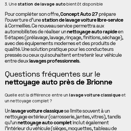
3. Une
station de lavage auto
bientôt disponible
Pour compléter son offre,
Concept Auto 27
prépare
l’ouverture d’une
station de lavage voiture libre-service
à Cormeilles. Ce nouveau service permettra aux
automobilistes de réaliser un
nettoyage auto rapide
en
5 étapes (prélavage, lavage, rinçage, finitions, séchage),
avec des équipements modernes et des produits de
qualité. Une solution pratique pour les conducteurs
pressés ou ceux qui souhaitent entretenir leur véhicule
entre deux
lavages professionnels
.
Questions fréquentes sur le
nettoyage auto près de Brionne
Quelle est la différence entre un
lavage voiture classique
et
un nettoyage complet ?
Un
lavage voiture classique
se limite souvent à un
nettoyage extérieur (carrosserie, jantes, vitres), tandis
qu’un
nettoyage auto complet
inclut également
l’intérieur du véhicule (sièges, moquettes, tableau de