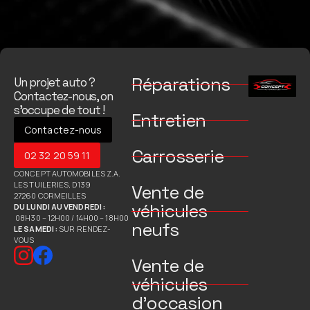
Réparations
Un projet auto ?
Contactez-nous, on
s’occupe de tout !
Entretien
Contactez-nous
Carrosserie
02 32 20 59 11
CONCEPT AUTOMOBILES Z.A.
LES TUILERIES, D139
Vente de
27260 CORMEILLES
véhicules
DU LUNDI AU VENDREDI :
08H30 – 12H00 / 14H00 – 18H00
neufs
LE SAMEDI :
SUR RENDEZ-
VOUS
Vente de
véhicules
d’occasion