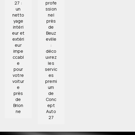
27 :
profe
un
ssion
netto
nel
yage
près
intéri
de
eur et
Beuz
extéri
eville
eur
:
impe
déco
ccabl
uvrez
e
les
pour
servic
votre
es
voitur
premi
e
um
près
de
de
Conc
Brion
ept
ne
Auto
27