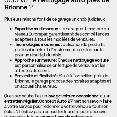
pour votre
nettoyage auto près de
Brionne
?
Plusieurs raisons font de ce garage un choix judicieux :
Expertise multimarque
: Le garage est membre du
réseau Eurorepar, garantissant des compétences
adaptées à tous les modèles de véhicules.
Technologies modernes
: Utilisation de produits
professionnels et d’équipements performants
pour un résultat durable.
Approche sur mesure
: Chaque
nettoyage voiture
est personnalisé selon le type de véhicule et les
attentes du client.
Proximité et flexibilité
: Situé à Cormeilles, près de
Brionne, le garage propose des horaires adaptés et
un accueil chaleureux.
Que vous souhaitiez un
lavage voiture occasionnel
ou un
entretien régulier
,
Concept Auto 27
met son savoir-faire
à votre service pour redonner à votre véhicule tout son
éclat. N’hésitez pas à consulter leur site pour découvrir
l’ensemble de leurs
prestations de nettoyage