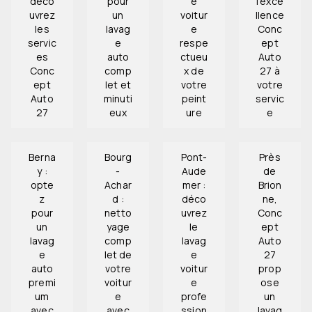
déco
pour
e
l’exce
uvrez
un
voitur
llence
les
lavag
e
Conc
servic
e
respe
ept
es
auto
ctueu
Auto
Conc
comp
x de
27 à
ept
let et
votre
votre
Auto
minuti
peint
servic
27
eux
ure
e
Berna
Bourg
Pont-
Près
y :
-
Aude
de
opte
Achar
mer :
Brion
z
d :
déco
ne,
pour
netto
uvrez
Conc
un
yage
le
ept
lavag
comp
lavag
Auto
e
let de
e
27
auto
votre
voitur
prop
premi
voitur
e
ose
um
e
profe
un
avec
avec
ssion
lavag