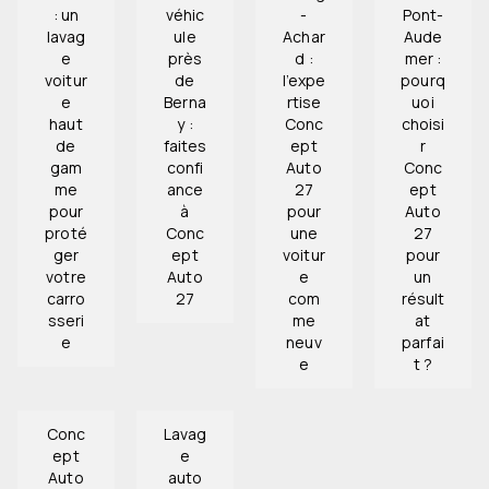
: un
véhic
-
Pont-
lavag
ule
Achar
Aude
e
près
d :
mer :
voitur
de
l’expe
pourq
e
Berna
rtise
uoi
haut
y :
Conc
choisi
de
faites
ept
r
gam
confi
Auto
Conc
me
ance
27
ept
pour
à
pour
Auto
proté
Conc
une
27
ger
ept
voitur
pour
votre
Auto
e
un
carro
27
com
résult
sseri
me
at
e
neuv
parfai
e
t ?
Conc
Lavag
ept
e
Auto
auto