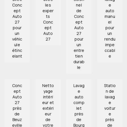
Conc
les
nel
e
ept
exper
de
auto
Auto
ts
Conc
manu
27
Conc
ept
el
pour
ept
Auto
pour
un
Auto
27
un
véhic
27
pour
rendu
ule
un
impe
étinc
entre
ccabl
elant
tien
e
durab
le
Conc
Netto
Lavag
Statio
ept
yage
e
n de
Auto
intéri
auto
lavag
27
eur et
comp
e
près
extéri
let
voitur
de
eur
près
e
Beuz
de
de
près
eville
votre
Bourg
de