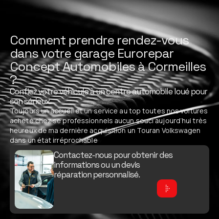
Comment prendre rendez-vous
dans votre garage Eurorepar
Concept Automobiles à Cormeilles
?
Confiez votre véhicule à un centre automobile loué pour
son sérieux.
Toujours un accueil et un service au top toutes nos voitures
acheté chez se professionnels aucun souci aujourd’hui très
heureux de ma dernière acquisition un Touran Volkswagen
dans un état irréprochable
Contactez-nous pour obtenir des
informations ou un devis
réparation personnalisé.