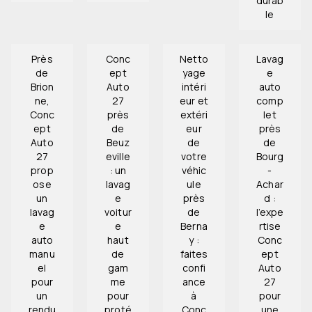
durab
le
Près
Conc
Netto
Lavag
de
ept
yage
e
Brion
Auto
intéri
auto
ne,
27
eur et
comp
Conc
près
extéri
let
ept
de
eur
près
Auto
Beuz
de
de
27
eville
votre
Bourg
prop
: un
véhic
-
ose
lavag
ule
Achar
un
e
près
d :
lavag
voitur
de
l’expe
e
e
Berna
rtise
auto
haut
y :
Conc
manu
de
faites
ept
el
gam
confi
Auto
pour
me
ance
27
un
pour
à
pour
rendu
proté
Conc
une