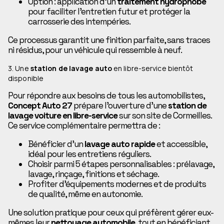
Option : application d’un
traitement hydrophobe
pour faciliter l’entretien futur et protéger la
carrosserie des intempéries.
Ce processus garantit une finition parfaite, sans traces
ni résidus, pour un véhicule qui ressemble à neuf.
3. Une
station de lavage auto
en libre-service bientôt
disponible
Pour répondre aux besoins de tous les automobilistes,
Concept Auto 27
prépare l’ouverture d’une
station de
lavage voiture en libre-service
sur son site de Cormeilles.
Ce service complémentaire permettra de :
Bénéficier d’un
lavage auto rapide
et accessible,
idéal pour les entretiens réguliers.
Choisir parmi 5 étapes personnalisables : prélavage,
lavage, rinçage, finitions et séchage.
Profiter d’équipements modernes et de produits
de qualité, même en autonomie.
Une solution pratique pour ceux qui préfèrent gérer eux-
mêmes leur
nettoyage automobile
, tout en bénéficiant