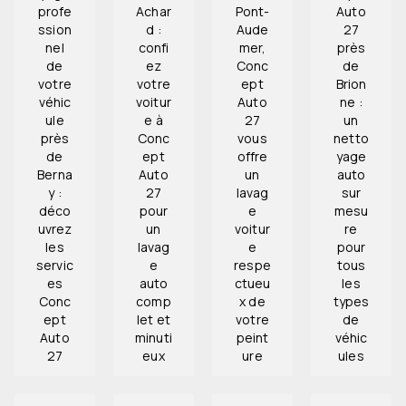
profe
Achar
Pont-
Auto
ssion
d :
Aude
27
nel
confi
mer,
près
de
ez
Conc
de
votre
votre
ept
Brion
véhic
voitur
Auto
ne :
ule
e à
27
un
près
Conc
vous
netto
de
ept
offre
yage
Berna
Auto
un
auto
y :
27
lavag
sur
déco
pour
e
mesu
uvrez
un
voitur
re
les
lavag
e
pour
servic
e
respe
tous
es
auto
ctueu
les
Conc
comp
x de
types
ept
let et
votre
de
Auto
minuti
peint
véhic
27
eux
ure
ules