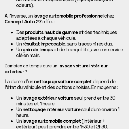
odeurs).
À l’inverse, un
lavage automobile professionnel
chez
Concept Auto 27
offre :
Des
produits haut de gamme
et des techniques
adaptées à chaque véhicule.
Un
résultat impeccable
, sans traces ni résidus.
Un
gain de temps
et de tranquillité, avec un service
clé en main.
Combien de temps dure un
lavage voiture intérieur
extérieur
?
La durée d’un
nettoyage voiture complet
dépend de
l’état du véhicule et des options choisies. En moyenne :
Un
lavage extérieur voiture
seul prend entre 30
minutes et 1 heure.
Un
nettoyage intérieur voiture
seul dure environ 1
heure.
Un
lavage automobile complet
(intérieur +
extérieur) peut prendre entre 1h30 et 2h30.