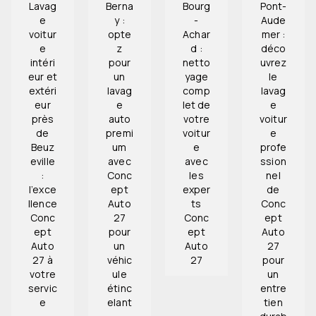
Lavag
Berna
Bourg
Pont-
e
y :
-
Aude
voitur
opte
Achar
mer :
e
z
d :
déco
intéri
pour
netto
uvrez
eur et
un
yage
le
extéri
lavag
comp
lavag
eur
e
let de
e
près
auto
votre
voitur
de
premi
voitur
e
Beuz
um
e
profe
eville
avec
avec
ssion
:
Conc
les
nel
l’exce
ept
exper
de
llence
Auto
ts
Conc
Conc
27
Conc
ept
ept
pour
ept
Auto
Auto
un
Auto
27
27 à
véhic
27
pour
votre
ule
un
servic
étinc
entre
e
elant
tien