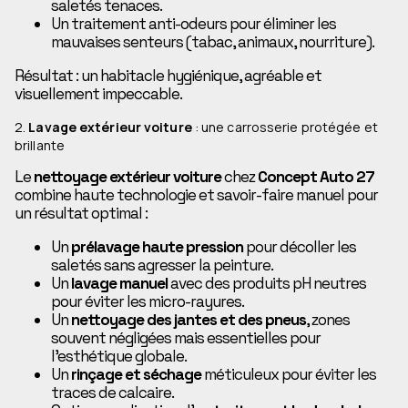
saletés tenaces.
Un traitement anti-odeurs pour éliminer les
mauvaises senteurs (tabac, animaux, nourriture).
Résultat : un habitacle hygiénique, agréable et
visuellement impeccable.
2.
Lavage extérieur voiture
: une carrosserie protégée et
brillante
Le
nettoyage extérieur voiture
chez
Concept Auto 27
combine haute technologie et savoir-faire manuel pour
un résultat optimal :
Un
prélavage haute pression
pour décoller les
saletés sans agresser la peinture.
Un
lavage manuel
avec des produits pH neutres
pour éviter les micro-rayures.
Un
nettoyage des jantes et des pneus
, zones
souvent négligées mais essentielles pour
l’esthétique globale.
Un
rinçage et séchage
méticuleux pour éviter les
traces de calcaire.