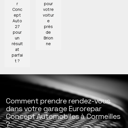
r
pour
Conc
votre
ept
voitur
Auto
e
27
près
pour
de
un
Brion
résult
ne
at
parfai
t ?
Comment prendre rendez-vous
dans votre garage Eurorepar
Concept Automobiles à Cormeilles
?