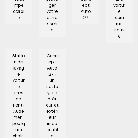
impe
ger
ept
voitur
ccabl
votre
Auto
e
e
carro
27
com
sseri
me
e
neuv
e
Statio
Conc
n de
ept
lavag
Auto
e
27 :
voitur
un
e
netto
près
yage
de
intéri
Pont-
eur et
Aude
extéri
mer :
eur
pourq
impe
uoi
ccabl
choisi
e