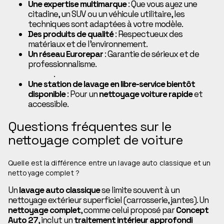
Une expertise multimarque
: Que vous ayez une
citadine, un SUV ou un véhicule utilitaire, les
techniques sont adaptées à votre modèle.
Des produits de qualité
: Respectueux des
matériaux et de l’environnement.
Un réseau Eurorepar
: Garantie de sérieux et de
professionnalisme.
Découvrez leurs services de
garage
.
Une station de lavage en libre-service bientôt
disponible
: Pour un
nettoyage voiture rapide
et
accessible.
Questions fréquentes sur le
nettoyage complet de voiture
Quelle est la différence entre un lavage auto classique et un
nettoyage complet ?
Un
lavage auto classique
se limite souvent à un
nettoyage extérieur superficiel (carrosserie, jantes). Un
nettoyage complet
, comme celui proposé par
Concept
Auto 27
, inclut un
traitement intérieur approfondi