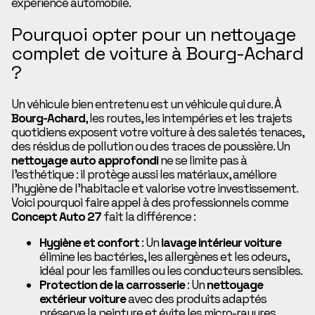
expérience automobile.
Pourquoi opter pour un nettoyage
complet de voiture à Bourg-Achard
?
Un véhicule bien entretenu est un véhicule qui dure. À
Bourg-Achard
, les routes, les intempéries et les trajets
quotidiens exposent votre voiture à des saletés tenaces,
des résidus de pollution ou des traces de poussière. Un
nettoyage auto approfondi
ne se limite pas à
l’esthétique : il protège aussi les matériaux, améliore
l’hygiène de l’habitacle et valorise votre investissement.
Voici pourquoi faire appel à des professionnels comme
Concept Auto 27
fait la différence :
Hygiène et confort
: Un
lavage intérieur voiture
élimine les bactéries, les allergènes et les odeurs,
idéal pour les familles ou les conducteurs sensibles.
Protection de la carrosserie
: Un
nettoyage
extérieur voiture
avec des produits adaptés
préserve la peinture et évite les micro-rayures.