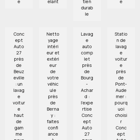
e
elant
tien
e
durab
le
Conc
Netto
Lavag
Statio
ept
yage
e
n de
Auto
intéri
auto
lavag
27
eur et
comp
e
près
extéri
let
voitur
de
eur
près
e
Beuz
de
de
près
eville
votre
Bourg
de
: un
véhic
-
Pont-
lavag
ule
Achar
Aude
e
près
d :
mer :
voitur
de
l’expe
pourq
e
Berna
rtise
uoi
haut
y :
Conc
choisi
de
faites
ept
r
gam
confi
Auto
Conc
me
ance
27
ept