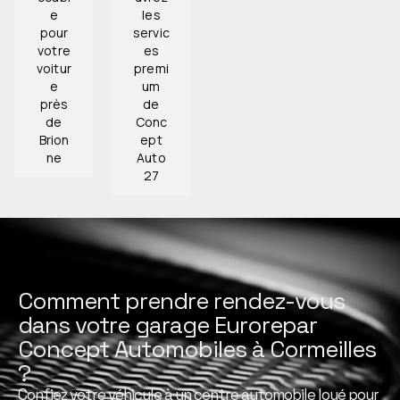
e
les
pour
servic
votre
es
voitur
premi
e
um
près
de
de
Conc
Brion
ept
ne
Auto
27
Comment prendre rendez-vous
dans votre garage Eurorepar
Concept Automobiles à Cormeilles
?
Confiez votre véhicule à un centre automobile loué pour