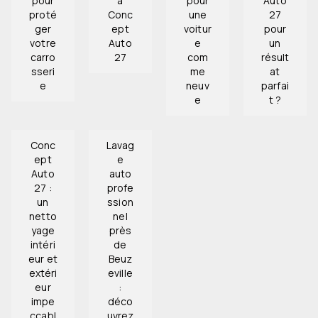
pour
à
pour
Auto
proté
Conc
une
27
ger
ept
voitur
pour
votre
Auto
e
un
carro
27
com
résult
sseri
me
at
e
neuv
parfai
e
t ?
Conc
Lavag
ept
e
Auto
auto
27 :
profe
un
ssion
netto
nel
yage
près
intéri
de
eur et
Beuz
extéri
eville
eur
:
impe
déco
ccabl
uvrez