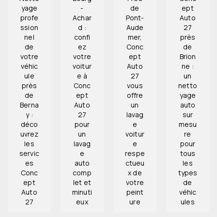
yage
-
de
ept
profe
Achar
Pont-
Auto
ssion
d :
Aude
27
nel
confi
mer,
près
de
ez
Conc
de
votre
votre
ept
Brion
véhic
voitur
Auto
ne :
ule
e à
27
un
près
Conc
vous
netto
de
ept
offre
yage
Berna
Auto
un
auto
y :
27
lavag
sur
déco
pour
e
mesu
uvrez
un
voitur
re
les
lavag
e
pour
servic
e
respe
tous
es
auto
ctueu
les
Conc
comp
x de
types
ept
let et
votre
de
Auto
minuti
peint
véhic
27
eux
ure
ules