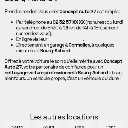
Prendre rendez-vous chez
Concept Auto 27
est simple :
Par téléphone au
02 32 57 XX XX
(horaires : du lundi
au vendredi de 8h30 à 12h et de 14h à 18h, samedi
sur rendez-vous).
En ligne via leur
page de contact
.
Directement en garage à
Cormeilles
, à quelques
minutes de
Bourg-Achard
.
Offrez à votre voiture le soin qu’elle mérite avec
Concept
Auto 27
, votre partenaire de confiance pour un
nettoyage voiture professionnel
à
Bourg-Achard
et ses
alentours. Un véhicule propre, c’est un véhicule qui dure !
PRÉCÉDENT
SUIVANT
Les autres locations
Netto
Bourg
Près
Conc