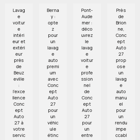
Lavag
Berna
Pont-
Près
e
y :
Aude
de
voitur
opte
mer :
Brion
e
z
déco
ne,
intéri
pour
uvrez
Conc
eur et
un
le
ept
extéri
lavag
lavag
Auto
eur
e
e
27
près
auto
voitur
prop
de
premi
e
ose
Beuz
um
profe
un
eville
avec
ssion
lavag
:
Conc
nel
e
l’exce
ept
de
auto
llence
Auto
Conc
manu
Conc
27
ept
el
ept
pour
Auto
pour
Auto
un
27
un
27 à
véhic
pour
rendu
votre
ule
un
impe
servic
étinc
entre
ccabl