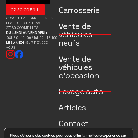
Carrosserie
02 32 20 59 11
CONCEPT AUTOMOBILES Z.A.
LES TUILERIES, D139
Vente de
27260 CORMEILLES
véhicules
DU LUNDI AU VENDREDI :
08H30 – 12H00 / 14H00 – 18H00
neufs
LE SAMEDI :
SUR RENDEZ-
VOUS
Vente de
véhicules
d’occasion
Lavage auto
Articles
Contact
Nous utilisons des cookies pour vous offrir la meilleure expérience sur