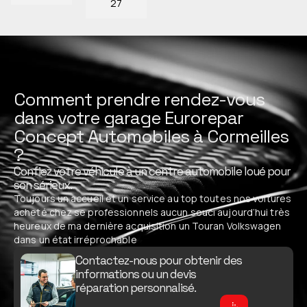
27
Comment prendre rendez-vous
dans votre garage Eurorepar
Concept Automobiles à Cormeilles
?
Confiez votre véhicule à un centre automobile loué pour
son sérieux.
Toujours un accueil et un service au top toutes nos voitures
acheté chez se professionnels aucun souci aujourd’hui très
heureux de ma dernière acquisition un Touran Volkswagen
dans un état irréprochable
Contactez-nous pour obtenir des
informations ou un devis
réparation personnalisé.