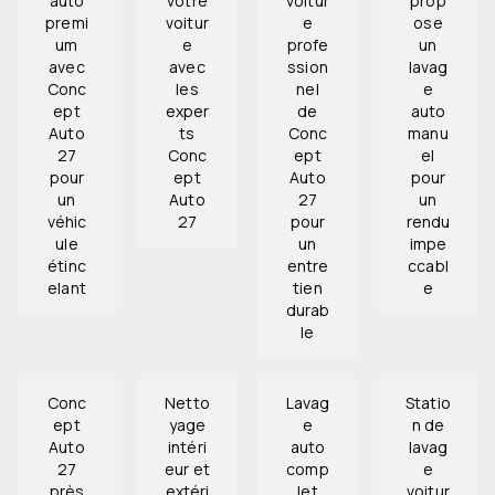
auto
votre
voitur
prop
premi
voitur
e
ose
um
e
profe
un
avec
avec
ssion
lavag
Conc
les
nel
e
ept
exper
de
auto
Auto
ts
Conc
manu
27
Conc
ept
el
pour
ept
Auto
pour
un
Auto
27
un
véhic
27
pour
rendu
ule
un
impe
étinc
entre
ccabl
elant
tien
e
durab
le
Conc
Netto
Lavag
Statio
ept
yage
e
n de
Auto
intéri
auto
lavag
27
eur et
comp
e
près
extéri
let
voitur