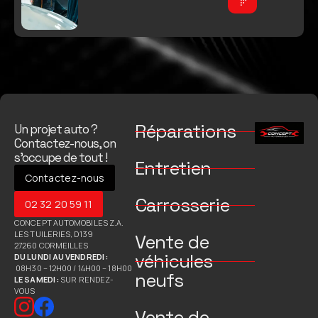
Réparations
Un projet auto ?
Contactez-nous, on
s’occupe de tout !
Entretien
Contactez-nous
Carrosserie
02 32 20 59 11
CONCEPT AUTOMOBILES Z.A.
LES TUILERIES, D139
Vente de
27260 CORMEILLES
véhicules
DU LUNDI AU VENDREDI :
08H30 – 12H00 / 14H00 – 18H00
neufs
LE SAMEDI :
SUR RENDEZ-
VOUS
Vente de