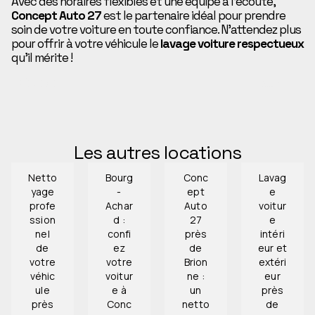
Avec des horaires flexibles et une équipe à l’écoute,
Concept Auto 27
est le partenaire idéal pour prendre
soin de votre voiture en toute confiance. N’attendez plus
pour offrir à votre véhicule le
lavage voiture respectueux
qu’il mérite !
PRÉCÉDENT
SUIVANT
Les autres locations
Netto
Bourg
Conc
Lavag
yage
-
ept
e
profe
Achar
Auto
voitur
ssion
d :
27
e
nel
confi
près
intéri
de
ez
de
eur et
votre
votre
Brion
extéri
véhic
voitur
ne :
eur
ule
e à
un
près
près
Conc
netto
de