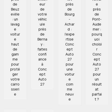
de
eur
près
e
Beuz
de
de
près
eville
votre
Bourg
de
: un
véhic
-
Pont-
lavag
ule
Achar
Aude
e
près
d :
mer :
voitur
de
l’expe
pourq
e
Berna
rtise
uoi
haut
y :
Conc
choisi
de
faites
ept
r
gam
confi
Auto
Conc
me
ance
27
ept
pour
à
pour
Auto
proté
Conc
une
27
ger
ept
voitur
pour
votre
Auto
e
un
carro
27
com
résult
sseri
me
at
e
neuv
parfai
e
t ?