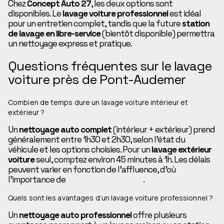
Chez
Concept Auto 27
, les deux options sont
disponibles. Le
lavage voiture professionnel
est idéal
pour un entretien complet, tandis que la future
station
de lavage en libre-service
(bientôt disponible) permettra
un nettoyage express et pratique.
Questions fréquentes sur le lavage
voiture près de Pont-Audemer
Combien de temps dure un lavage voiture intérieur et
extérieur ?
Un
nettoyage auto complet
(intérieur + extérieur) prend
généralement entre 1h30 et 2h30, selon l’état du
véhicule et les options choisies. Pour un
lavage extérieur
voiture
seul, comptez environ 45 minutes à 1h. Les délais
peuvent varier en fonction de l’affluence, d’où
l’importance de
prendre rendez-vous
.
Quels sont les avantages d’un lavage voiture professionnel ?
Un
nettoyage auto professionnel
offre plusieurs