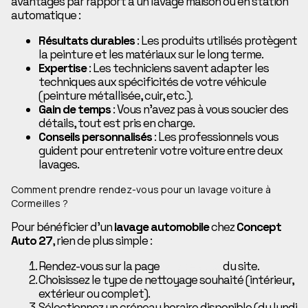
avantages par rapport à un lavage maison ou en station
automatique :
Résultats durables
: Les produits utilisés protègent
la peinture et les matériaux sur le long terme.
Expertise
: Les techniciens savent adapter les
techniques aux spécificités de votre véhicule
(peinture métallisée, cuir, etc.).
Gain de temps
: Vous n’avez pas à vous soucier des
détails, tout est pris en charge.
Conseils personnalisés
: Les professionnels vous
guident pour entretenir votre voiture entre deux
lavages.
Comment prendre rendez-vous pour un lavage voiture à
Cormeilles ?
Pour bénéficier d’un
lavage automobile
chez
Concept
Auto 27
, rien de plus simple :
Rendez-vous sur la page
lavage auto
du site.
Choisissez le type de nettoyage souhaité (intérieur,
extérieur ou complet).
Sélectionnez un créneau horaire disponible (du lundi