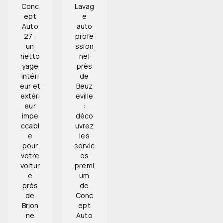
Conc
Lavag
ept
e
Auto
auto
27 :
profe
un
ssion
netto
nel
yage
près
intéri
de
eur et
Beuz
extéri
eville
eur
:
impe
déco
ccabl
uvrez
e
les
pour
servic
votre
es
voitur
premi
e
um
près
de
de
Conc
Brion
ept
ne
Auto