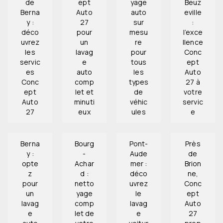
de
ept
yage
Beuz
Berna
Auto
auto
eville
y :
27
sur
:
déco
pour
mesu
l’exce
uvrez
un
re
llence
les
lavag
pour
Conc
servic
e
tous
ept
es
auto
les
Auto
Conc
comp
types
27 à
ept
let et
de
votre
Auto
minuti
véhic
servic
27
eux
ules
e
Berna
Bourg
Pont-
Près
y :
-
Aude
de
opte
Achar
mer :
Brion
z
d :
déco
ne,
pour
netto
uvrez
Conc
un
yage
le
ept
lavag
comp
lavag
Auto
e
let de
e
27