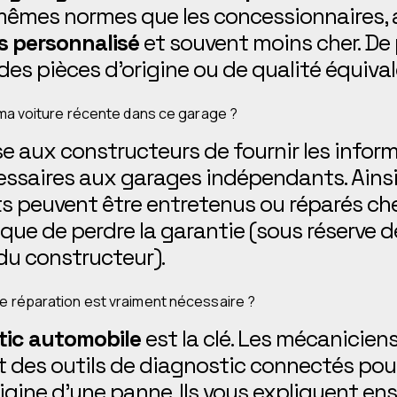
mêmes normes que les concessionnaires, 
us personnalisé
et souvent moins cher. De p
 des pièces d’origine ou de qualité équiva
r ma voiture récente dans ce garage ?
ose aux constructeurs de fournir les infor
ssaires aux garages indépendants. Ainsi
ts peuvent être entretenus ou réparés c
sque de perdre la garantie (sous réserve d
du constructeur).
e réparation est vraiment nécessaire ?
tic automobile
est la clé. Les mécanicie
t des outils de diagnostic connectés pour
igine d’une panne. Ils vous expliquent ens