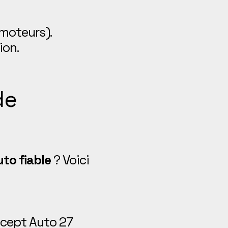
 moteurs).
ion.
de
to fiable
? Voici
ept Auto 27