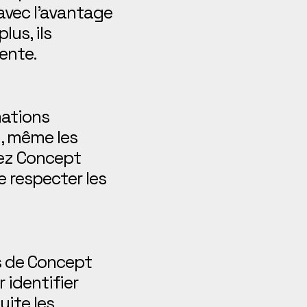
avec l’avantage
lus, ils
lente.
mations
, même les
hez Concept
e respecter les
ns de Concept
 identifier
uite les