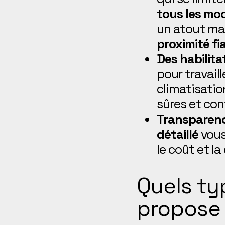
tous les mo
un atout ma
proximité fi
Des habilita
pour travaill
climatisatio
sûres et co
Transparence
détaillé
vous
le coût et l
Quels ty
propose 