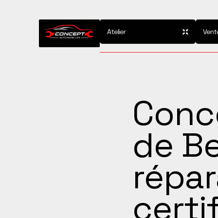
Atelier
Vent
Conc
de Be
répar
certi