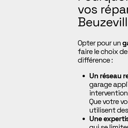
vos répa
Beuzevill
Opter pour un
g
faire le choix de
différence :
Un réseau 
garage appl
intervention
Que votre vo
utilisent de
Une experti
qui se limit