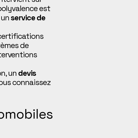
 polyvalence est
t un
service de
ertifications
tèmes de
terventions
on, un
devis
vous connaissez
tomobiles