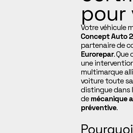
pour 
Votre véhicule m
Concept Auto 
partenaire de c
Eurorepar
. Que
une intervention
multimarque all
voiture toute s
distingue dans 
de
mécanique a
préventive
.
Pourquoi