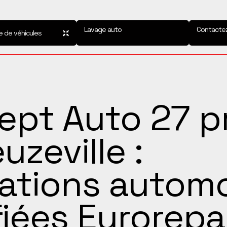
Lavage auto
Contacte
e de véhicules
ept Auto 27 p
uzeville :
ations automo
fiées Eurorepa