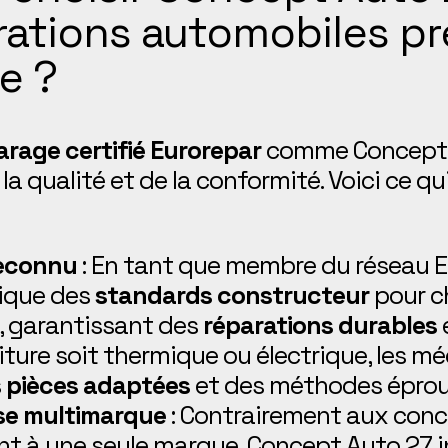
rations automobiles pr
e ?
arage certifié Eurorepar
comme Concept A
 la qualité et de la conformité. Voici ce qui
reconnu
: En tant que membre du réseau E
ique des
standards constructeur
pour c
, garantissant des
réparations durables
e
iture soit thermique ou électrique, les m
s
pièces adaptées
et des méthodes éprou
se multimarque
: Contrairement aux conc
ent à une seule marque, Concept Auto 27 i