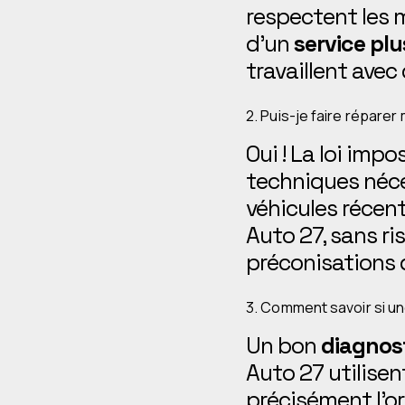
respectent les 
d’un
service pl
travaillent avec
2. Puis-je faire répare
Oui ! La loi imp
techniques néce
véhicules récen
Auto 27, sans ri
préconisations 
3. Comment savoir si un
Un bon
diagnos
Auto 27 utilisen
précisément l’or