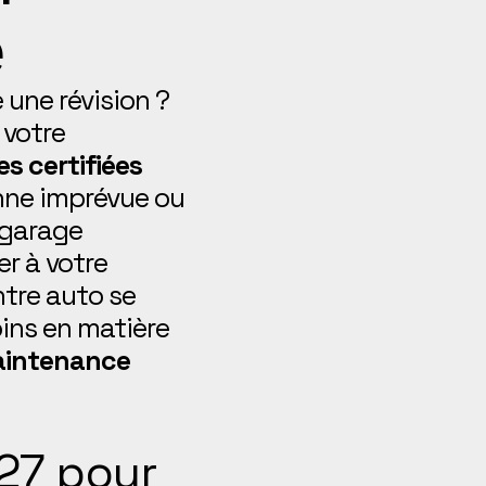
e
 une révision ?
 votre
s certifiées
anne imprévue ou
 garage
r à votre
ntre auto se
ins en matière
intenance
27 pour