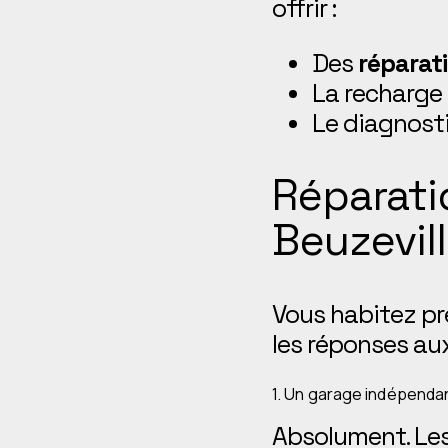
offrir :
Des
réparati
La recharge 
Le diagnosti
Réparati
Beuzevill
Vous habitez pr
les réponses aux
1. Un garage indépendan
Absolument. Le