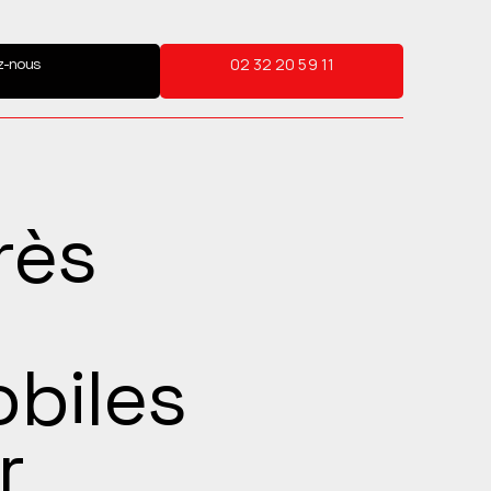
z-nous
02 32 20 59 11
rès
biles
r