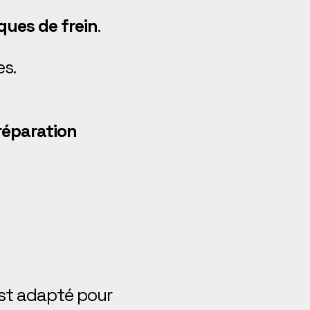
ques de frein
.
es.
réparation
est adapté pour