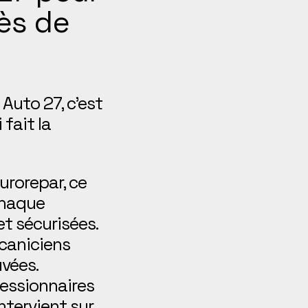
ès de
uto 27, c’est
 fait la
urorepar, ce
haque
t sécurisées.
écaniciens
vées.
essionnaires
ntervient sur