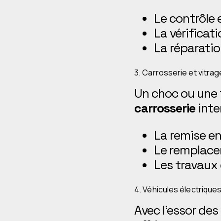
Le contrôle
La vérificati
La réparatio
3. Carrosserie et vitrag
Un choc ou une f
carrosserie
inte
La remise en
Le remplacem
Les travaux 
4. Véhicules électriques
Avec l’essor des