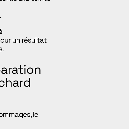
.
é
our un résultat
s.
paration
Achard
dommages, le