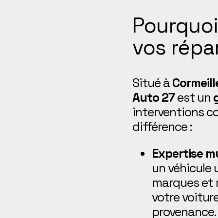
Pourquoi
vos répa
Situé à
Cormeill
Auto 27
est un
interventions co
différence :
Expertise m
un véhicule ut
marques et 
votre voitur
provenance.