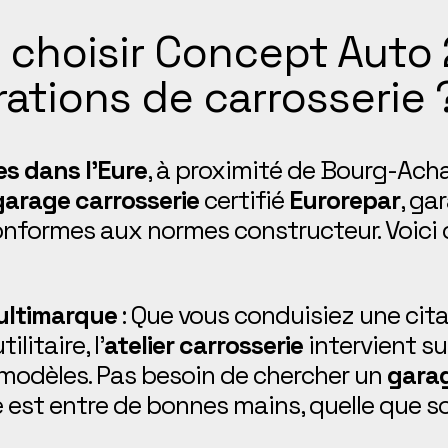
 choisir Concept Auto 
rations de carrosserie 
es dans l’Eure
, à proximité de Bourg-Ach
garage carrosserie
certifié
Eurorepar
, ga
nformes aux normes constructeur. Voici ce
ultimarque
: Que vous conduisiez une cit
ilitaire, l’
atelier carrosserie
intervient su
modèles. Pas besoin de chercher un
garag
e est entre de bonnes mains, quelle que so