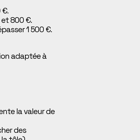
 €.
 et 800 €.
passer 1 500 €.
personnalisé
tion adaptée à
nte la valeur de
cher des
a tôle).