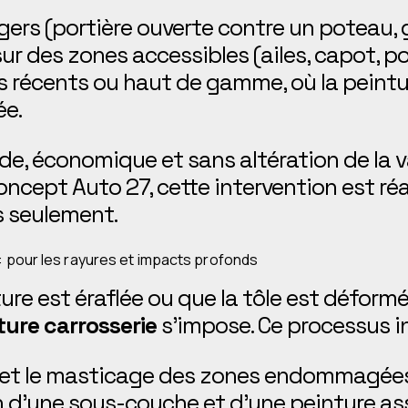
gers (portière ouverte contre un poteau, gr
ur des zones accessibles (ailes, capot, po
s récents ou haut de gamme, où la peintur
ée.
de, économique et sans altération de la v
oncept Auto 27, cette intervention est réa
 seulement.
: pour les rayures et impacts profonds
ure est éraflée ou que la tôle est déformé
ture carrosserie
s’impose. Ce processus in
et le masticage des zones endommagées
n d’une sous-couche et d’une peinture ass