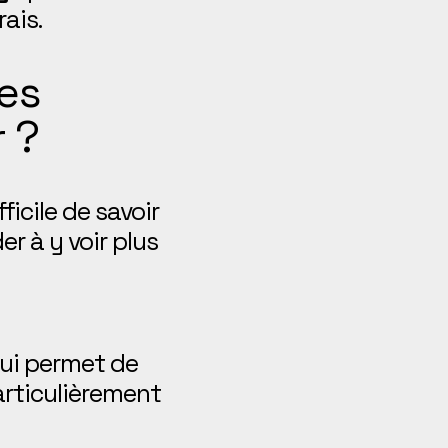
ais.
les
 ?
ficile de savoir
er à y voir plus
qui permet de
articulièrement