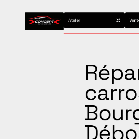
Atelier
Vent
Répa
carro
Bour
Débo