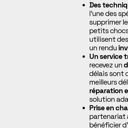
Des techniq
l’une des sp
supprimer les
petits chocs
utilisent de
un rendu
inv
Un service 
recevez un
d
délais sont 
meilleurs dé
réparation 
solution ad
Prise en ch
partenariat 
bénéficier 