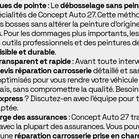
ues de pointe
: Le
débosselage sans pein
écialités de Concept Auto 27. Cette mét
 bosses sans altérer la peinture d’origine
. Pour les dommages plus importants, les
s outils professionnels et des peintures d
isible et durable
.
transparent et rapide
: Avant toute interv
evis réparation carrosserie
détaillé et sa
optimisés pour vous rendre votre véhicule
lais, sans compromettre la qualité. Besoin
express
? Discutez-en avec l’équipe pour 
aptée.
arge des assurances
: Concept Auto 27 tra
avec la plupart des assurances. Vous pouv
d’une
réparation carrosserie prise en char