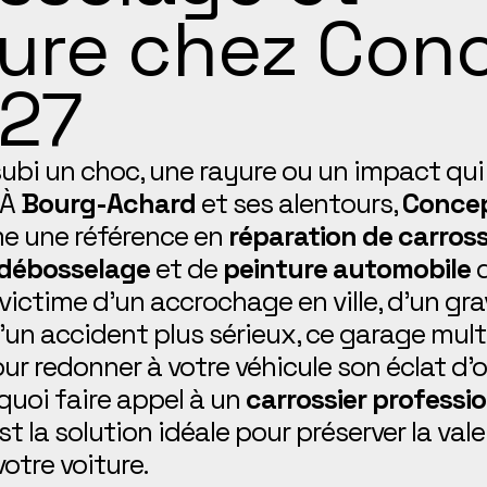
ture chez Con
 27
 subi un choc, une rayure ou un impact 
 À
Bourg-Achard
et ses alentours,
Concep
e une référence en
réparation de carross
débosselage
et de
peinture automobile
d
ictime d’un accrochage en ville, d’un grav
d’un accident plus sérieux, ce garage mu
 redonner à votre véhicule son éclat d’or
uoi faire appel à un
carrossier professi
 la solution idéale pour préserver la vale
votre voiture.