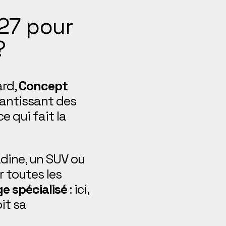
27 pour
?
ard,
Concept
rantissant des
 qui fait la
adine, un SUV ou
r toutes les
e spécialisé
: ici,
it sa