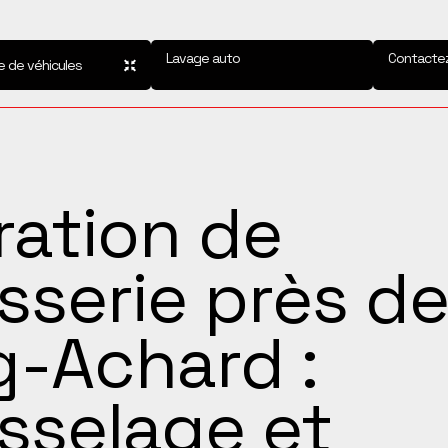
Lavage auto
Contacte
e de véhicules
ration de
sserie près d
g-Achard :
sselage et