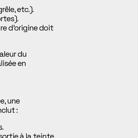
êle, etc.).
rtes).
e d’origine doit
aleur du
lisée en
e, une
clut :
.
ortie à la teinte