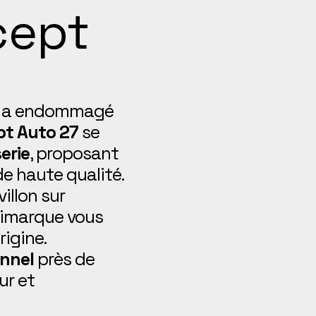
cept
qui a endommagé
t Auto 27
se
erie
, proposant
e haute qualité.
illon sur
ltimarque vous
igine.
onnel
près de
ur et