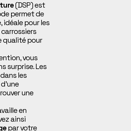
ture
(DSP) est
hode permet de
, idéale pour les
 carrossiers
e qualité pour
ention, vous
ns surprise. Les
 dans les
 d’une
trouver une
vaille en
ez ainsi
ge
par votre