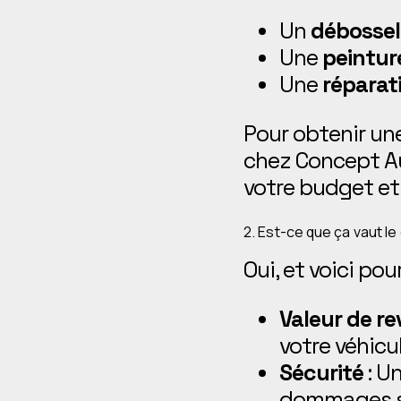
Un
débossel
Une
peinture
Une
réparat
Pour obtenir un
chez Concept Au
votre budget et 
2. Est-ce que ça vaut l
Oui, et voici pou
Valeur de r
votre véhicul
Sécurité
: U
dommages str