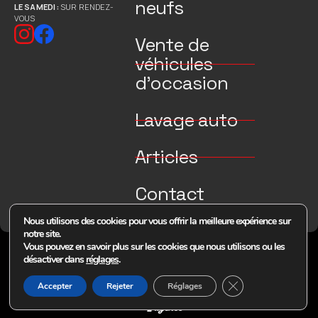
neufs
LE SAMEDI :
SUR RENDEZ-
VOUS
Vente de
véhicules
d’occasion
Lavage auto
Articles
Contact
Nous utilisons des cookies pour vous offrir la meilleure expérience sur
notre site.
Vous pouvez en savoir plus sur les cookies que nous utilisons ou les
© 2026 Tous droits réservés Concept Auto
désactiver dans
réglages
.
Mentions légales
RGPD
Fermer la bannière
Accepter
Rejeter
Réglages
Plan du site
Site réalisé par