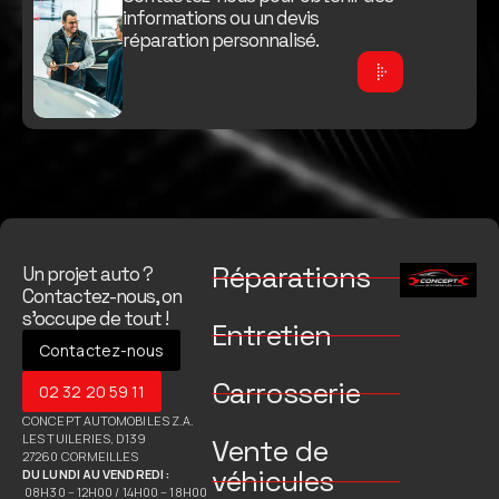
informations ou un devis
réparation personnalisé.
Réparations
Un projet auto ?
Contactez-nous, on
s’occupe de tout !
Entretien
Contactez-nous
Carrosserie
02 32 20 59 11
CONCEPT AUTOMOBILES Z.A.
LES TUILERIES, D139
Vente de
27260 CORMEILLES
véhicules
DU LUNDI AU VENDREDI :
08H30 – 12H00 / 14H00 – 18H00