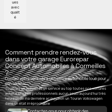
ues
avec
qualit
é
Comment prendre rendez-vous
dans votre garage Eurorepar
Concept Automobiles à Cormeilles
?
Confiez votre véhicule à un centre automobile loué pour
son sérieux.
Toujours un accueil et un service au top toutes nos voitures
acheté chez se professionnels aucun souci aujourd’hui très
heureux de ma dernière acquisition un Touran Volkswagen
dans un état irréprochable
Contactez-nous pour obtenir des