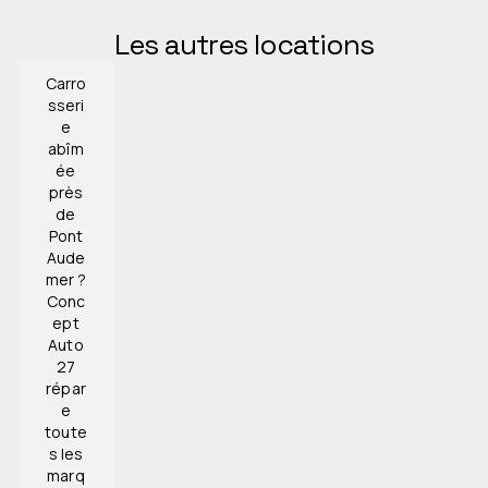
Les autres locations
Carro
sseri
e
abîm
ée
près
de
Pont
Aude
mer ?
Conc
ept
Auto
27
répar
e
toute
s les
marq