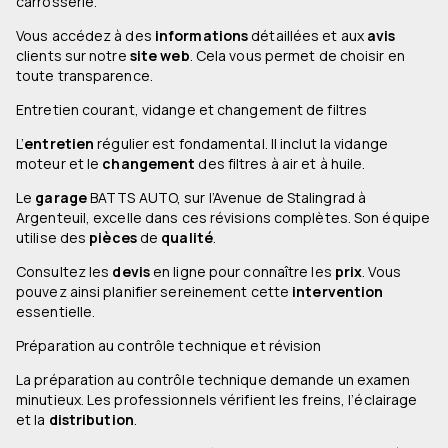
carrosserie.
Vous accédez à des
informations
détaillées et aux
avis
clients sur notre
site web
. Cela vous permet de choisir en
toute transparence.
Entretien courant, vidange et changement de filtres
L’
entretien
régulier est fondamental. Il inclut la vidange
moteur et le
changement
des filtres à air et à huile.
Le
garage
BATTS AUTO, sur l’Avenue de Stalingrad à
Argenteuil, excelle dans ces révisions complètes. Son équipe
utilise des
pièces
de
qualité
.
Consultez les
devis
en ligne pour connaître les
prix
. Vous
pouvez ainsi planifier sereinement cette
intervention
essentielle.
Préparation au contrôle technique et révision
La préparation au contrôle technique demande un examen
minutieux. Les professionnels vérifient les freins, l’éclairage
et la
distribution
.