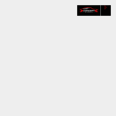
Pourquoi choisir un
garage multimarque à
Cormeilles pour
entretenir sa voiture ?