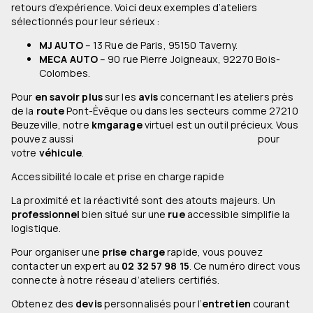
retours d’expérience. Voici deux exemples d’ateliers
sélectionnés pour leur sérieux :
MJ AUTO
– 13 Rue de Paris, 95150 Taverny.
MECA AUTO
– 90 rue Pierre Joigneaux, 92270 Bois-
Colombes.
Pour
en savoir plus
sur les
avis
concernant les ateliers près
de la
route
Pont-Èvêque ou dans les secteurs comme 27210
Beuzeville, notre
kmgarage
virtuel est un outil précieux. Vous
pouvez aussi
trouver un professionnel de confiance
pour
votre
véhicule
.
Accessibilité locale et prise en charge rapide
La proximité et la réactivité sont des atouts majeurs. Un
professionnel
bien situé sur une
rue
accessible simplifie la
logistique.
Pour organiser une
prise charge
rapide, vous pouvez
contacter un expert au
02 32 57 98 15
. Ce numéro direct vous
connecte à notre réseau d’ateliers certifiés.
Obtenez des
devis
personnalisés pour l’
entretien
courant